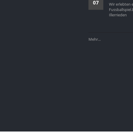
07
Wir erlebten e
Fussballspiel
Illerrieden
Mehr...