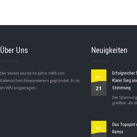
Über Uns
Neuigkeiten
Der Verein wurde im Jahre 1965 von
Erfolgreicher 
Mo.
italienischen Einwanderern gegründet. Er ist
Klarer Sieg un
21
im WfV eingetragen.
Stimmung
Die Spannung
greifbar, als 
Das Topspiel 
Mi.
Remis